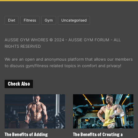
Diet
Fitness
Gym
Uncategorised
AUSSIE GYM WHORES © 2024 - AUSSIE GYM FORUM - ALL
RIGHTS RESERVED
We are an open and anonymous platform that allows our members
to discuss gym/fitness related topics in comfort and privacy!
Check Also
The Benefits of Adding
The Benefits of Creating a