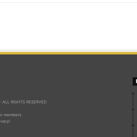
 ALL RIGHTS RESERVED
our members
ivacy!