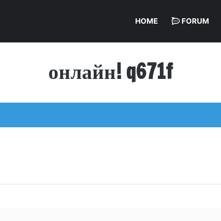
HOME
FORUM
онлайн! q671f