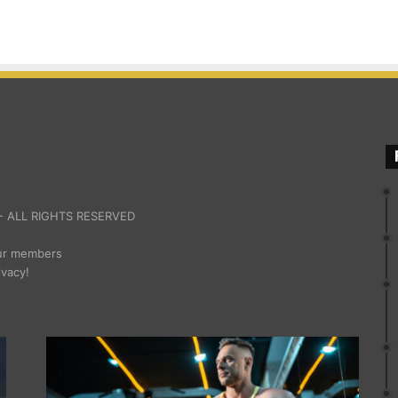
 ALL RIGHTS RESERVED
our members
ivacy!