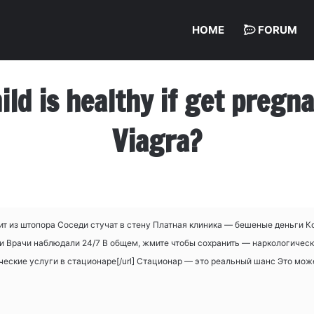
HOME
FORUM
hild is healthy if get preg
Viagra?
ит из штопора Соседи стучат в стену Платная клиника — бешеные деньги К
Врачи наблюдали 24/7 В общем, жмите чтобы сохранить — наркологические у
ические услуги в стационаре[/url] Стационар — это реальный шанс Это мо