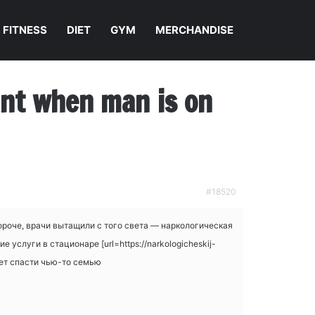
FITNESS
DIET
GYM
MERCHANDISE
nant when man is on
#18520
ороче, врачи вытащили с того света — наркологическая
слуги в стационаре [url=https://narkologicheskij-
жет спасти чью-то семью