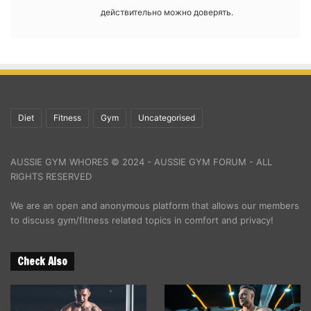
действительно можно доверять.
Diet
Fitness
Gym
Uncategorised
AUSSIE GYM WHORES © 2024 - AUSSIE GYM FORUM - ALL
RIGHTS RESERVED
We are an open and anonymous platform that allows our members
to discuss gym/fitness related topics in comfort and privacy!
Check Also