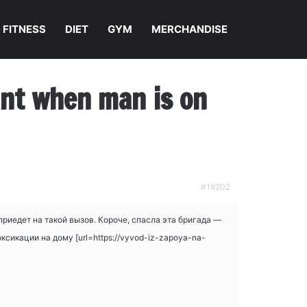
FITNESS
DIET
GYM
MERCHANDISE
nant when man is on
#18202
приедет на такой вызов. Короче, спасла эта бригада —
сикации на дому [url=https://vyvod-iz-zapoya-na-