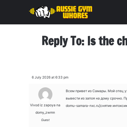
Reply To: Is the c
6 July 2026 at 6:33 pm
Всем привет из Самары. Мой отец уж
вывести из запоя на дому срочно. П
Vivod iz zapoya na
domu-samara-nxc.ru]снятие интоксик
domy_zwmn
Guest