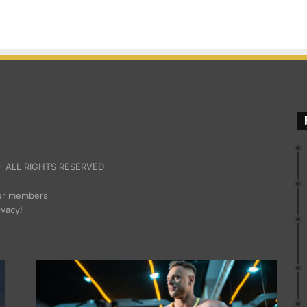
 ALL RIGHTS RESERVED
our members
ivacy!