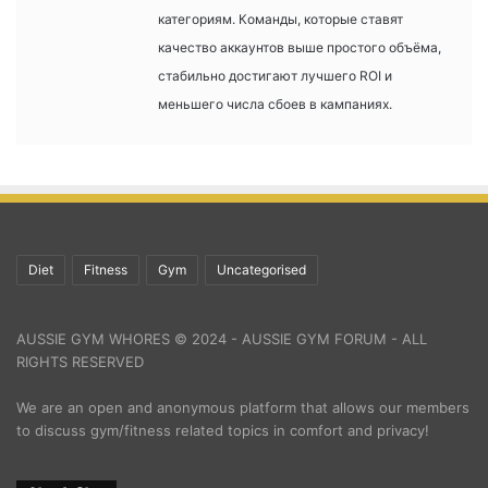
категориям. Команды, которые ставят
качество аккаунтов выше простого объёма,
стабильно достигают лучшего ROI и
меньшего числа сбоев в кампаниях.
Diet
Fitness
Gym
Uncategorised
AUSSIE GYM WHORES © 2024 - AUSSIE GYM FORUM - ALL
RIGHTS RESERVED
We are an open and anonymous platform that allows our members
to discuss gym/fitness related topics in comfort and privacy!