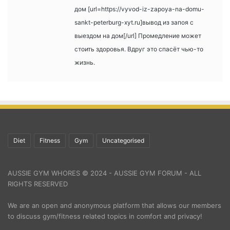
дом [url=https://vyvod-iz-zapoya-na-domu-
sankt-peterburg-xyt.ru]вывод из запоя с
выездом на дом[/url] Промедление может
стоить здоровья. Вдруг это спасёт чью-то
жизнь.
Diet
Fitness
Gym
Uncategorised
AUSSIE GYM WHORES © 2024 - AUSSIE GYM FORUM - ALL
RIGHTS RESERVED
We are an open and anonymous platform that allows our members
to discuss gym/fitness related topics in comfort and privacy!