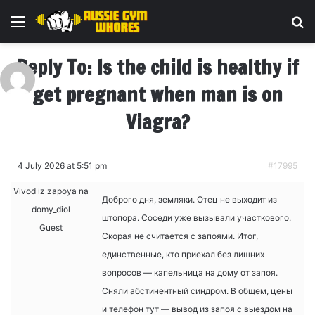
Menu
Se
Reply To: Is the child is healthy if
get pregnant when man is on
Viagra?
4 July 2026 at 5:51 pm
#17995
Vivod iz zapoya na
Доброго дня, земляки. Отец не выходит из
domy_diol
штопора. Соседи уже вызывали участкового.
Guest
Скорая не считается с запоями. Итог,
единственные, кто приехал без лишних
вопросов — капельница на дому от запоя.
Сняли абстинентный синдром. В общем, цены
и телефон тут — вывод из запоя с выездом на