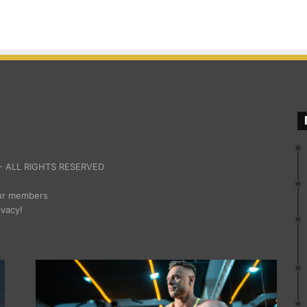
 ALL RIGHTS RESERVED
our members
ivacy!