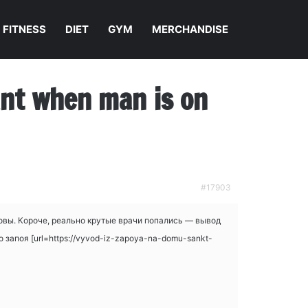
FITNESS
DIET
GYM
MERCHANDISE
nant when man is on
#17903
ызовы. Короче, реально крутые врачи попались — вывод
 запоя [url=https://vyvod-iz-zapoya-na-domu-sankt-