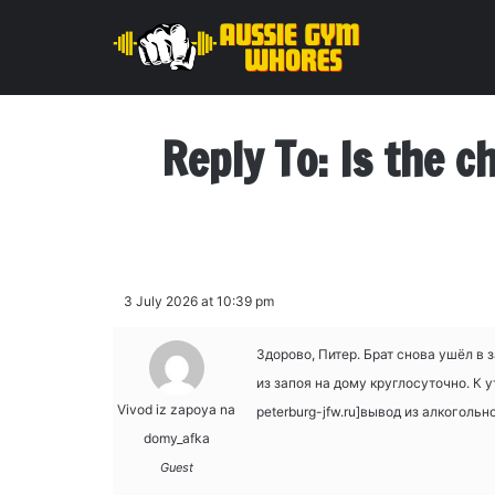
Reply To: Is the c
3 July 2026 at 10:39 pm
Здорово, Питер. Брат снова ушёл в 
из запоя на дому круглосуточно. К 
Vivod iz zapoya na
peterburg-jfw.ru]вывод из алкогольн
domy_afka
Guest