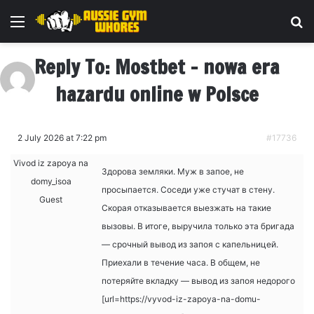
Menu
Se
Reply To: Mostbet – nowa era
hazardu online w Polsce
2 July 2026 at 7:22 pm
#17736
Vivod iz zapoya na
Здорова земляки. Муж в запое, не
domy_isoa
просыпается. Соседи уже стучат в стену.
Guest
Скорая отказывается выезжать на такие
вызовы. В итоге, выручила только эта бригада
— срочный вывод из запоя с капельницей.
Приехали в течение часа. В общем, не
потеряйте вкладку — вывод из запоя недорого
[url=https://vyvod-iz-zapoya-na-domu-