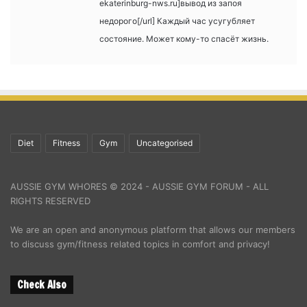
ekaterinburg-nws.ru]вывод из запоя
недорого[/url] Каждый час усугубляет
состояние. Может кому-то спасёт жизнь.
Diet
Fitness
Gym
Uncategorised
AUSSIE GYM WHORES © 2024 - AUSSIE GYM FORUM - ALL
RIGHTS RESERVED
We are an open and anonymous platform that allows our members
to discuss gym/fitness related topics in comfort and privacy!
Check Also