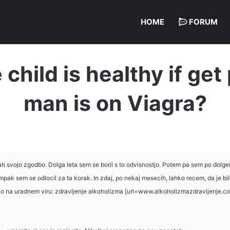
HOME
FORUM
e child is healthy if g
man is on Viagra?
i svojo zgodbo. Dolga leta sem se boril s to odvisnostjo. Potem pa sem po dolge
mpak sem se odlocil za ta korak. In zdaj, po nekaj mesecih, lahko recem, da je bi
o na uradnem viru: zdravljenje alkoholizma [url=www.alkoholizmazdravljenje.com