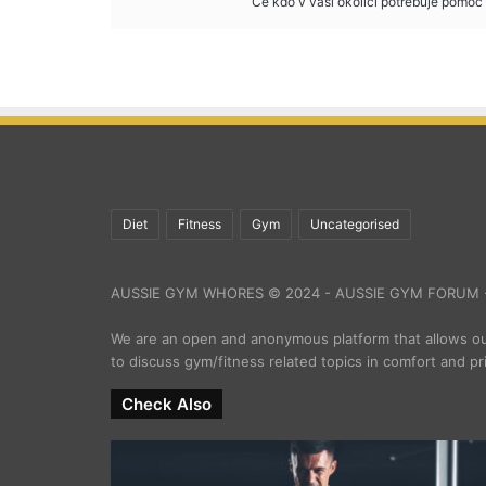
Ce kdo v vasi okolici potrebuje pomoc 
Diet
Fitness
Gym
Uncategorised
AUSSIE GYM WHORES © 2024 - AUSSIE GYM FORUM -
We are an open and anonymous platform that allows 
to discuss gym/fitness related topics in comfort and pr
Check Also