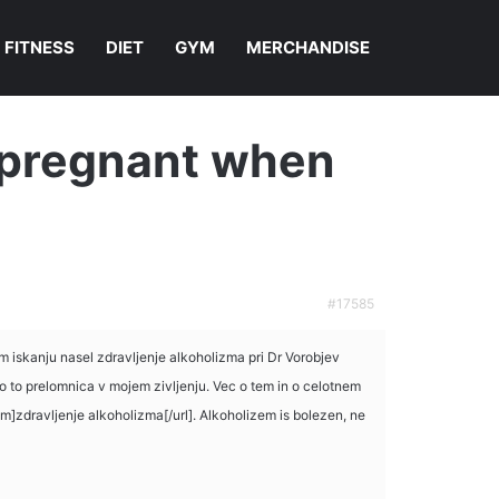
FITNESS
DIET
GYM
MERCHANDISE
et pregnant when
#17585
m iskanju nasel zdravljenje alkoholizma pri Dr Vorobjev
lo to prelomnica v mojem zivljenju. Vec o tem in o celotnem
]zdravljenje alkoholizma[/url]. Alkoholizem is bolezen, ne