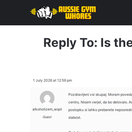
Reply To: Is th
1 July 2026 at 12:59 pm
Pozdravljeni vsi skupaj. Moram povedat
centru. Nisem verjel, da bo delovalo. A
alkoholizem_wqol
postopku si lahko preberete neposredn
Guest
slabost.