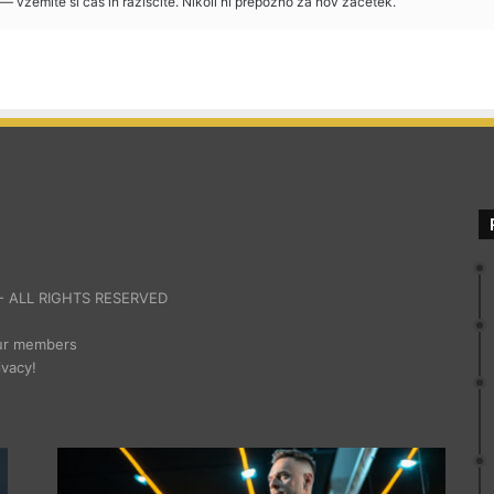
— vzemite si cas in raziscite. Nikoli ni prepozno za nov zacetek.
 ALL RIGHTS RESERVED
our members
ivacy!