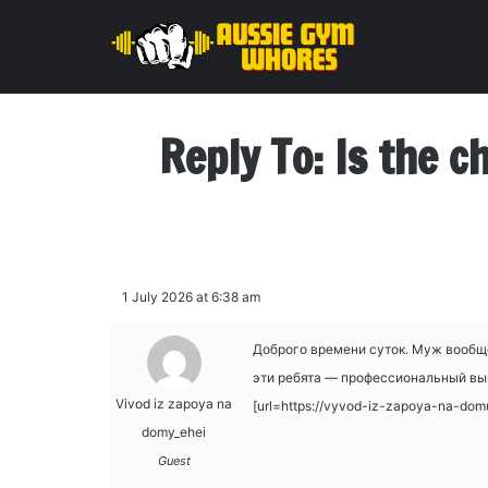
Reply To: Is the c
1 July 2026 at 6:38 am
Доброго времени суток. Муж вообще 
эти ребята — профессиональный выв
Vivod iz zapoya na
[url=https://vyvod-iz-zapoya-na-dom
domy_ehei
Guest