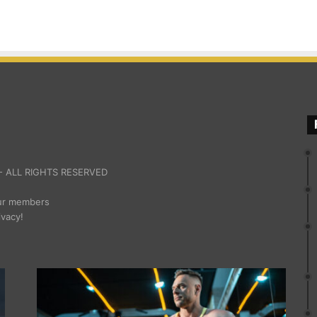
 ALL RIGHTS RESERVED
our members
ivacy!