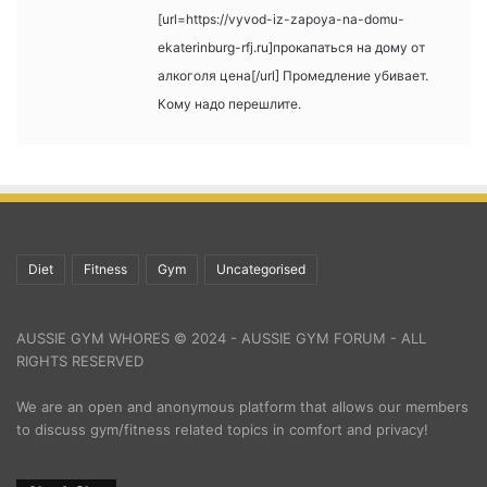
[url=https://vyvod-iz-zapoya-na-domu-
ekaterinburg-rfj.ru]прокапаться на дому от
алкоголя цена[/url] Промедление убивает.
Кому надо перешлите.
Diet
Fitness
Gym
Uncategorised
AUSSIE GYM WHORES © 2024 - AUSSIE GYM FORUM - ALL
RIGHTS RESERVED
We are an open and anonymous platform that allows our members
to discuss gym/fitness related topics in comfort and privacy!